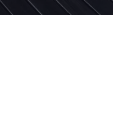
Share
0
Especificaciónes:
471 m2.
2 habitaciones.
3 baños.
Cocina Abierta.
Laundry room.
2 Terrazas.
Piscina.
Deck.
Gym.