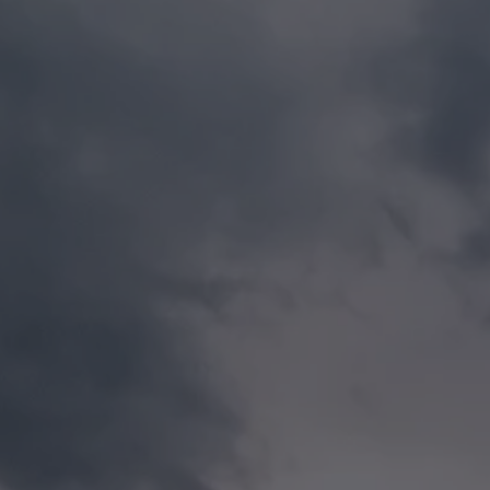
Hit enter to search or ESC to close