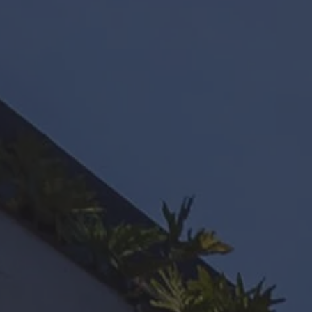
Hit enter to search or ESC to close